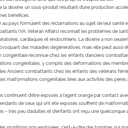
la dioxine, un sous-produit résultant d’une production accélé
mes bénéfices.
 au pays formulent des réclamations au sujet de leur santé et 
ttants (VA, Veteran Affairs) reconnaît les problèmes de santé l
ratoires, cardiaques et endocriniens. La dioxine a non seulem
rovoquant des maladies dégénératives, mais elle peut aussi êt
ion congénitale reconnue chez les enfants d’anciens combatta
mations congénitales, y compris des déformations des membr
 des Anciens combattants chez les enfants des vétérans fémini
ples malformations congénitales liées aux activités des pères
 continuent d’être exposés à l’agent orange par contact avec
ndants de ceux qui ont été exposés souffrent de malformati
– très peu d’adultes et d’enfants ont reçu une quelconque ai
es munitions non explosées, c’est-à-dire des bombes qui n’on