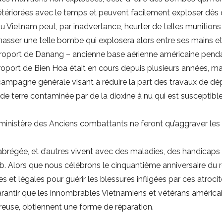
détériorées avec le temps et peuvent facilement exploser dès 
 Vietnam peut, par inadvertance, heurter de telles munitions 
sser une telle bombe qui explosera alors entre ses mains et 
aéroport de Danang – ancienne base aérienne américaine pendan
oport de Bien Hoa était en cours depuis plusieurs années, mais 
campagne générale visant à réduire la part des travaux de dép
 de terre contaminée par de la dioxine à nu qui est susceptibl
 ministère des Anciens combattants ne feront qu’aggraver les 
brégée, et d’autres vivent avec des maladies, des handicaps 
ib. Alors que nous célébrons le cinquantième anniversaire du re
et légales pour guérir les blessures infligées par ces atrocit
rantir que les innombrables Vietnamiens et vétérans américains
treuse, obtiennent une forme de réparation.