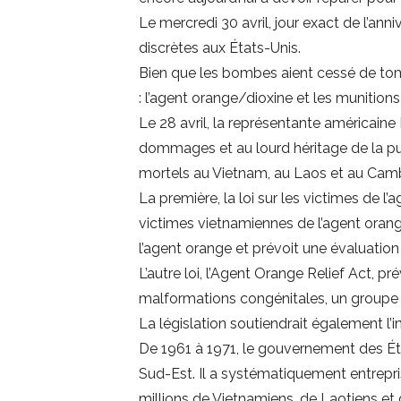
Le mercredi 30 avril, jour exact de l’a
discrètes aux États-Unis.
Bien que les bombes aient cessé de tombe
: l’agent orange/dioxine et les munition
Le 28 avril, la représentante américain
dommages et au lourd héritage de la pulv
mortels au Vietnam, au Laos et au Cambo
La première, la loi sur les victimes de 
victimes vietnamiennes de l’agent orang
l’agent orange et prévoit une évaluati
L’autre loi, l’Agent Orange Relief Act, 
malformations congénitales, un groupe l
La législation soutiendrait également l’i
De 1961 à 1971, le gouvernement des É
Sud-Est. Il a systématiquement entrepris 
millions de Vietnamiens, de Laotiens et