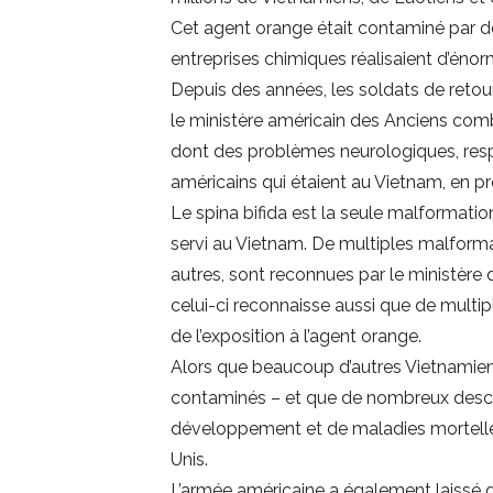
Cet agent orange était contaminé par de 
entreprises chimiques réalisaient d’énor
Depuis des années, les soldats de retour
le ministère américain des Anciens comba
dont des problèmes neurologiques, respi
américains qui étaient au Vietnam, en p
Le spina bifida est la seule malformat
servi au Vietnam. De multiples malfor
autres, sont reconnues par le ministère
celui-ci reconnaisse aussi que de multi
de l’exposition à l’agent orange.
Alors que beaucoup d’autres Vietnamiens
contaminés – et que de nombreux desce
développement et de maladies mortelles 
Unis.
L’armée américaine a également laissé d