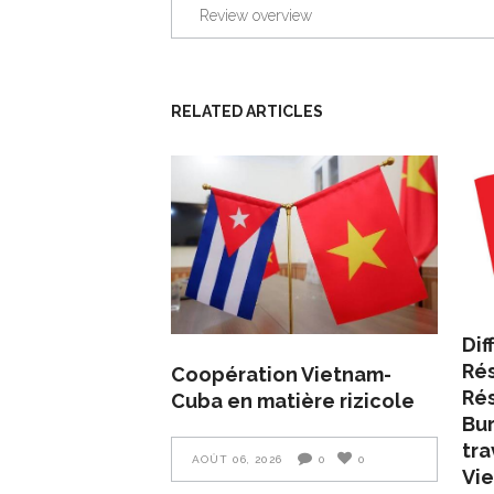
Review overview
RELATED ARTICLES
Dif
Rés
Coopération Vietnam-
Rés
Cuba en matière rizicole
Bur
tra
AOÛT 06, 2026
0
0
Vie