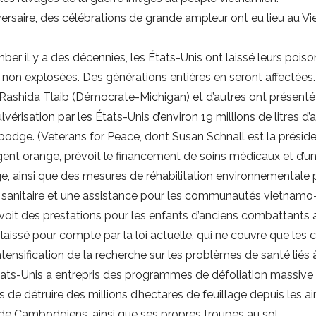
nniversaire, des célébrations de grande ampleur ont eu lieu a
r il y a des décennies, les États-Unis ont laissé leurs poiso
s non explosées. Des générations entières en seront affectées.
e Rashida Tlaib (Démocrate-Michigan) et d’autres ont présenté
érisation par les États-Unis d’environ 19 millions de litres d’
dge. (Veterans for Peace, dont Susan Schnall est la président
l’agent orange, prévoit le financement de soins médicaux et d
e, ainsi que des mesures de réhabilitation environnementale 
on sanitaire et une assistance pour les communautés vietnam
prévoit des prestations pour les enfants d’anciens combattants
aissé pour compte par la loi actuelle, qui ne couvre que les
ntensification de la recherche sur les problèmes de santé liés 
tats-Unis a entrepris des programmes de défoliation massi
de détruire des millions d’hectares de feuillage depuis les air
 de Cambodgiens, ainsi que ses propres troupes au sol.