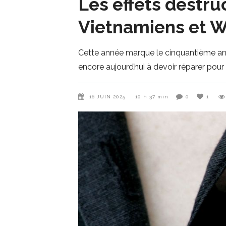
Les effets destru
Vietnamiens et W
Cette année marque le cinquantième anni
encore aujourd’hui à devoir réparer pour 
16 JUIN 2025
10 h 37 min
0
1