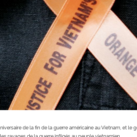
versaire de la fin de la guerre américaine au Vietnam, et le
 les ravages de la guerre infligés au peuple vietnamien.