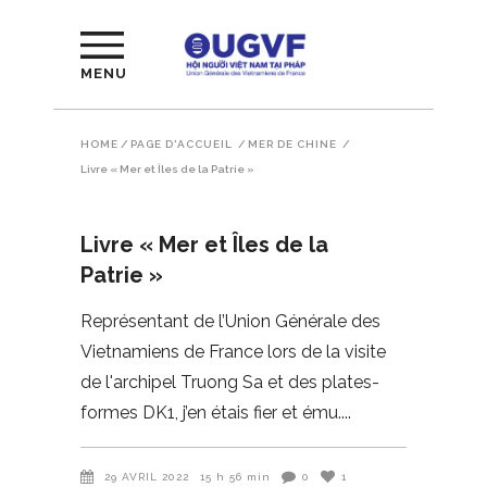
MENU
HOME
/
PAGE D'ACCUEIL
/
MER DE CHINE
/
Livre « Mer et Îles de la Patrie »
Livre « Mer et Îles de la
Patrie »
Représentant de l’Union Générale des
Vietnamiens de France lors de la visite
de l'archipel Truong Sa et des plates-
formes DK1, j’en étais fier et ému.
29 AVRIL 2022
15 h 56 min
0
1