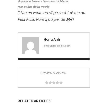
Voyage à travers l’immensité bleue
de tempêtes sont passées.
France, j’en étais fier
Mer et îles de la Patrie
Le navire surfe sur les
et ému .
(Livre en vente au siège social 16 rue du
eaux, transportant des
signes venant des terres.
Petit Musc Paris 4 au prix de 25€)
Ses yeux ont suivi le
bateau qui s’en est allé au
loin. »
Hong Anh
ani88ht@gmail.com
Review overview
RELATED ARTICLES