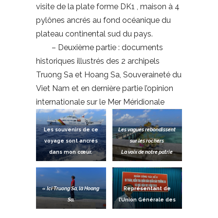
visite de la plate forme DK1 , maison à 4
pylônes ancrés au fond océanique du
plateau continental sud du pays.
– Deuxième partie : documents
historiques illustrés des 2 archipels
Truong Sa et Hoang Sa, Souveraineté du
Viet Nam et en dernière partie l’opinion
internationale sur le Mer Méridionale
Les souvenirs de ce
Les vagues rebondissent
voyage sont ancrés
sur les rochers
dans mon cœur.
La voix de notre patrie
Comme un rêve,
vient à mer
revoyons ces
moments vécus
« Ici Truong Sa, là Hoang
Représentant de
pendant 10 jours
Sa.
l’Union Générale des
Des milliers et des milliers
Vietnamiens de