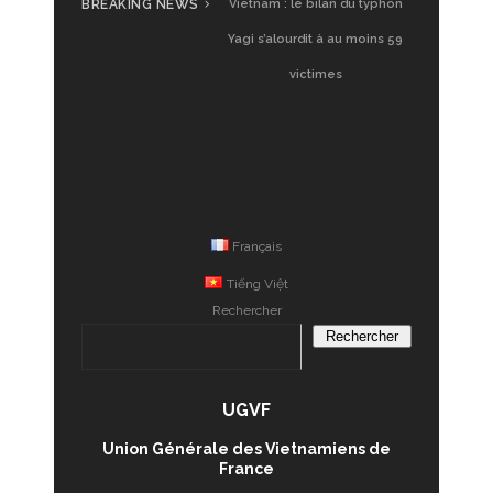
BREAKING NEWS
UGVF à Saigon : Glamping
Vietnam : le bilan du typhon
Vietnam, premier test
Yagi s’alourdit à au moins 59
victimes
Français
Tiếng Việt
Rechercher
Rechercher
UGVF
Union Générale des Vietnamiens de
France