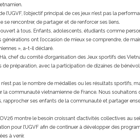
ietnamien.
 l’UGVF, l’objectif principal de ces jeux n’est pas la perform
 rencontrer, de partager et de renforcer ses liens.
vert à tous. Enfants, adolescents, étudiants comme person
les générations ont l’occasion de mieux se comprendre, de maint
ennes », a-t-il déclaré.
Hà, chef du comité d’organisation des Jeux sportifs des Viet
is de préparation, avec la participation de dizaines de bénév
n’est pas le nombre de médailles ou les résultats sportifs, ma
r la communauté vietnamienne de France. Nous souhaitons qu
s, rapprocher ses enfants de la communauté et partager ensem
’OV26 montre le besoin croissant d’activités collectives au
ation pour l’UGVF afin de continuer à développer des programm
es à venir.