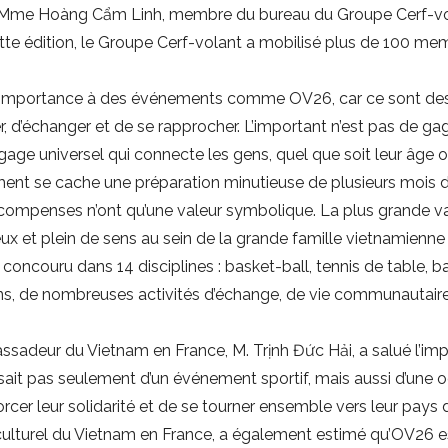
, Mme Hoàng Cẩm Linh, membre du bureau du Groupe Cerf-volan
te édition, le Groupe Cerf-volant a mobilisé plus de 100 memb
importance à des événements comme OV26, car ce sont des oc
, d’échanger et de se rapprocher. L’important n’est pas de gag
age universel qui connecte les gens, quel que soit leur âge ou 
ement se cache une préparation minutieuse de plusieurs mois d
compenses n’ont qu’une valeur symbolique. La plus grande valeu
 et plein de sens au sein de la grande famille vietnamienne d
 concouru dans 14 disciplines : basket-ball, tennis de table, 
ions, de nombreuses activités d’échange, de vie communautai
bassadeur du Vietnam en France, M. Trịnh Đức Hải, a salué l
gissait pas seulement d’un événement sportif, mais aussi d’une
cer leur solidarité et de se tourner ensemble vers leur pays d’
ulturel du Vietnam en France, a également estimé qu’OV26 est 