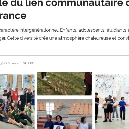
e du lien communautaire d
rance
 caractère intergénérationnel. Enfants, adolescents, étudiant
er. Cette diversité crée une atmosphère chaleureuse et conv
3022
Views
SHARE