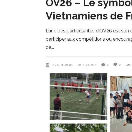
OV26 – Le symbol
Vietnamiens de F
L’une des particularités d’OV26 est son
participer aux compétitions ou encourag
de
7 JUIN 2026
20 h 13 min
0
0