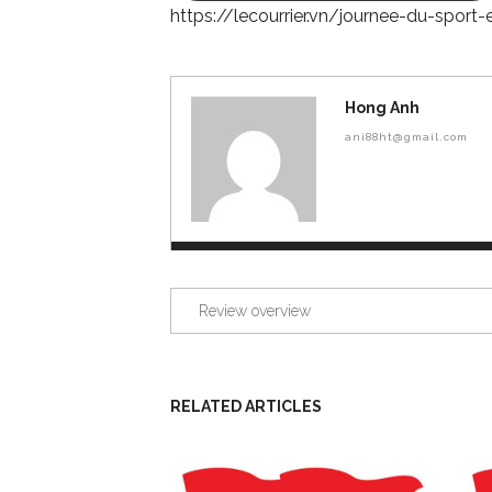
https://lecourrier.vn/journee-du-spor
Hong Anh
ani88ht@gmail.com
Review overview
RELATED ARTICLES