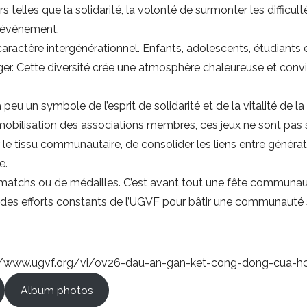
rs telles que la solidarité, la volonté de surmonter les difficult
t événement.
 caractère intergénérationnel. Enfants, adolescents, étudiant
er. Cette diversité crée une atmosphère chaleureuse et conv
 peu un symbole de l’esprit de solidarité et de la vitalité d
 mobilisation des associations membres, ces jeux ne sont pas
le tissu communautaire, de consolider les liens entre génératio
e.
 matchs ou de médailles. C’est avant tout une fête communauta
 des efforts constants de l’UGVF pour bâtir une communauté 
//www.ugvf.org/vi/ov26-dau-an-gan-ket-cong-dong-cua-ho
Album photos