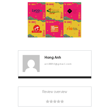
Hong Anh
ani88ht@gmail.com
Review overview