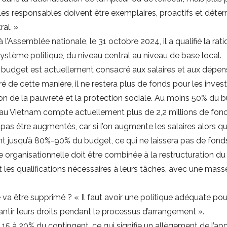
s responsables doivent être exemplaires, proactifs et déterm
al. »
’Assemblée nationale, le 31 octobre 2024, il a qualifié la ratio
système politique, du niveau central au niveau de base local.
budget est actuellement consacré aux salaires et aux dépens
ré de cette manière, il ne restera plus de fonds pour les inv
tion de la pauvreté et la protection sociale. Au moins 50% du 
 au Vietnam compte actuellement plus de 2,2 millions de fonct
pas être augmentés, car si l’on augmente les salaires alors qu
 jusqu’à 80%-90% du budget, ce qui ne laissera pas de fonds 
ure organisationnelle doit être combinée à la restructuration d
et les qualifications nécessaires à leurs tâches, avec une masse
va être supprimé ? « Il faut avoir une politique adéquate pour
ntir leurs droits pendant le processus d’arrangement ».
 à 20% du contingent, ce qui signifie un allègement de l’appa