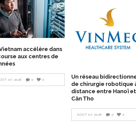
Vietnam accélère dans
course aux centres de
nnées
Un réseau bidirectionn
OÛT 07, 2026
0
0
de chirurgie robotique 
distance entre Hanoï et
Cân Tho
AOÛT 07, 2026
0
0