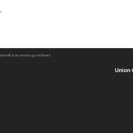
e.
alourdit à au moins 59 victimes
Union 