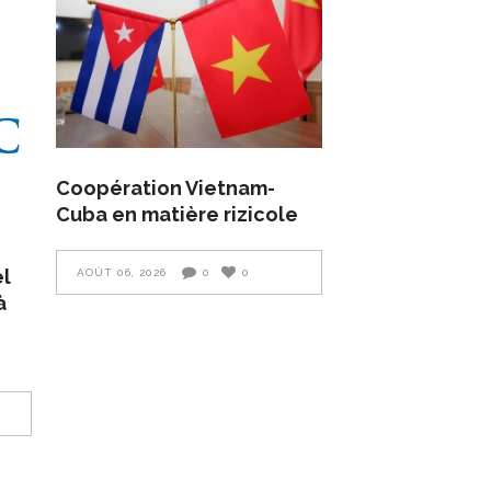
Coopération Vietnam-
Cuba en matière rizicole
el
AOÛT 06, 2026
0
0
à