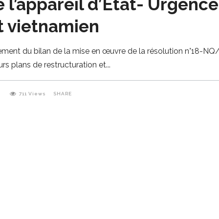
e l’appareil d’Etat- Urgenc
 vietnamien
sement du bilan de la mise en œuvre de la résolution n°18
urs plans de restructuration et
0
711
Views
SHARE