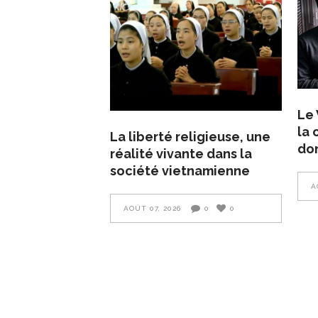
Le 
la 
La liberté religieuse, une
do
réalité vivante dans la
société vietnamienne
A
AOÛT 07, 2026
0
0