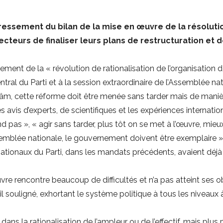
dressement du bilan de la mise en œuvre de la résolu
teurs de finaliser leurs plans de restructuration et de
ement de la « révolution de rationalisation de l’organisation de 
ral du Parti et à la session extraordinaire de l’Assemblée nat
 Lâm, cette réforme doit être menée sans tarder mais de maniè
 avis d’experts, de scientifiques et les expériences internatio
 pas », « agir sans tarder, plus tôt on se met à l’œuvre, mieux 
ssemblée nationale, le gouvernement doivent être exemplaire »
tionaux du Parti, dans les mandats précédents, avaient déjà 
e rencontre beaucoup de difficultés et n’a pas atteint ses ob
-t-il souligné, exhortant le système politique à tous les niveau
ns la rationalisation de l’ampleur ou de l’effectif, mais plus 