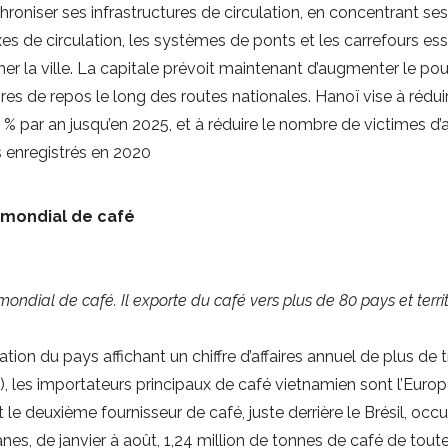
roniser ses infrastructures de circulation, en concentrant se
xes de circulation, les systèmes de ponts et les carrefours ess
r la ville. La capitale prévoit maintenant d’augmenter le pou
aires de repos le long des routes nationales. Hanoï vise à rédu
0 % par an jusqu’en 2025, et à réduire le nombre de victimes d’
es enregistrés en 2020
 mondial de café
ndial de café. Il exporte du café vers plus de 80 pays et territ
ation du pays affichant un chiffre d’affaires annuel de plus de t
 les importateurs principaux de café vietnamien sont l’Europe, 
le deuxième fournisseur de café, juste derrière le Brésil, oc
s, de janvier à août, 1,24 million de tonnes de café de tout