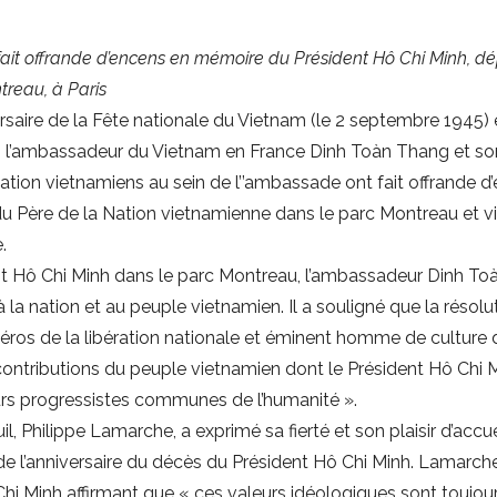
ait offrande d’encens en mémoire du Président Hô Chi Minh, d
treau, à Paris
rsaire de la Fête nationale du Vietnam (le 2 septembre 1945) 
, l’ambassadeur du Vietnam en France Dinh Toàn Thang et son 
tion vietnamiens au sein de l’’ambassade ont fait offrande 
 Père de la Nation vietnamienne dans le parc Montreau et vis
.
nt Hô Chi Minh dans le parc Montreau, l’ambassadeur Dinh Toà
 la nation et au peuple vietnamien. Il a souligné que la résol
héros de la libération nationale et éminent homme de culture 
ontributions du peuple vietnamien dont le Président Hô Chi Mi
urs progressistes communes de l’humanité ».
il, Philippe Lamarche, a exprimé sa fierté et son plaisir d’accu
i de l’anniversaire du décès du Président Hô Chi Minh. Lamarch
hi Minh affirmant que « ces valeurs idéologiques sont toujou