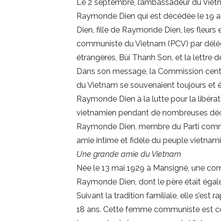
Le 2 septembre, l’ambassadeur du Vietna
Raymonde Dien qui est décédée le 19 ao
Dien, fille de Raymonde Dien, les fleur
communiste du Vietnam (PCV) par délég
étrangères, Bùi Thanh Son, et la lettre
Dans son message, la Commission central
du Vietnam se souvenaient toujours et 
Raymonde Dien à la lutte pour la libéra
vietnamien pendant de nombreuses déc
Raymonde Dien, membre du Parti communi
amie intime et fidèle du peuple vietnamie
Une grande amie du Vietnam
Née le 13 mai 1929 à Mansigné, une comm
Raymonde Dien, dont le père était égalem
Suivant la tradition familiale, elle s’e
18 ans. Cette femme communiste est con