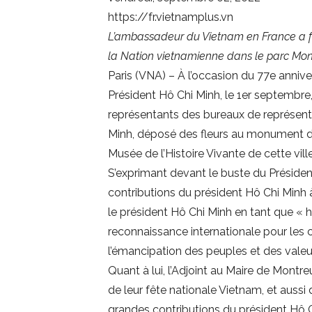
https://fr.vietnamplus.vn
L’ambassadeur du Vietnam en France a f
la Nation vietnamienne dans le parc Mon
Paris (VNA) – À l’occasion du 77e annive
Président Hô Chi Minh, le 1er septembre
représentants des bureaux de représenta
Minh, déposé des fleurs au monument du
Musée de l’Histoire Vivante de cette ville
S’exprimant devant le buste du Préside
contributions du président Hô Chi Minh à
le président Hô Chi Minh en tant que « 
reconnaissance internationale pour les c
l’émancipation des peuples et des vale
Quant à lui, l’Adjoint au Maire de Montreu
de leur fête nationale Vietnam, et auss
grandes contributions du président Hô C