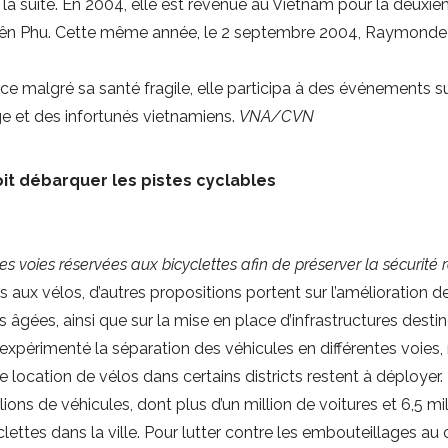
la suite. En 2004, elle est revenue au Vietnam pour la deuxièm
 Biên Phu. Cette même année, le 2 septembre 2004, Raymonde Die
 ce malgré sa santé fragile, elle participa à des événements 
ge et des infortunés vietnamiens.
VNA/CVN
it débarquer les pistes cyclables
 voies réservées aux bicyclettes afin de préserver la sécurité r
ux vélos, d’autres propositions portent sur l’amélioration de l
gées, ainsi que sur la mise en place d’infrastructures destin
expérimenté la séparation des véhicules en différentes voies,
de location de vélos dans certains districts restent à déployer.
lions de véhicules, dont plus d’un million de voitures et 6,5 mi
ttes dans la ville. Pour lutter contre les embouteillages au 