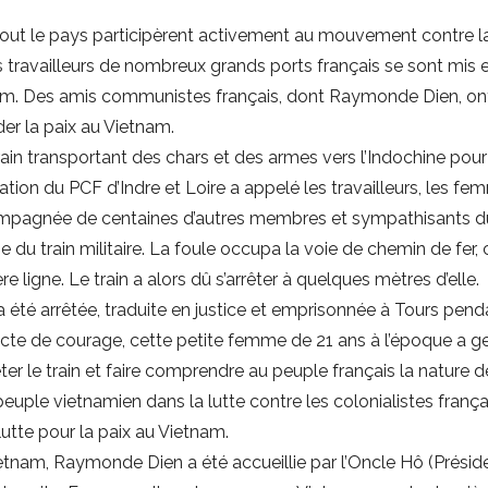
out le pays participèrent activement au mouvement contre la
 travailleurs de nombreux grands ports français se sont mis e
tnam. Des amis communistes français, dont Raymonde Dien, 
r la paix au Vietnam.
train transportant des chars et des armes vers l’Indochine pou
ation du PCF d’Indre et Loire a appelé les travailleurs, les fem
pagnée de centaines d’autres membres et sympathisants du P
du train militaire. La foule occupa la voie de chemin de fer,
 ligne. Le train a alors dû s’arrêter à quelques mètres d’elle.
é arrêtée, traduite en justice et emprisonnée à Tours pendan
te de courage, cette petite femme de 21 ans à l’époque a ge
er le train et faire comprendre au peuple français la nature d
euple vietnamien dans la lutte contre les colonialistes françai
lutte pour la paix au Vietnam.
ietnam, Raymonde Dien a été accueillie par l’Oncle Hô (Présid