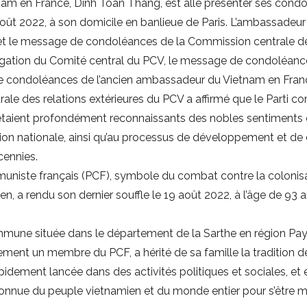
m en France, Dinh Toàn Thang, est allé présenter ses condol
ût 2022, à son domicile en banlieue de Paris. L’ambassadeur
s et le message de condoléances de la Commission centrale des
ation du Comité central du PCV, le message de condoléances
 de condoléances de l’ancien ambassadeur du Vietnam en Fran
e des relations extérieures du PCV a affirmé que le Parti co
étaient profondément reconnaissants des nobles sentiments 
tion nationale, ainsi qu’au processus de développement et de 
ennies.
ste français (PCF), symbole du combat contre la colonisatio
n, a rendu son dernier souffle le 19 août 2022, à l’âge de 93 a
une située dans le département de la Sarthe en région Pays d
ent un membre du PCF, a hérité de sa famille la tradition de 
st rapidement lancée dans des activités politiques et sociales,
nue du peuple vietnamien et du monde entier pour s’être mis