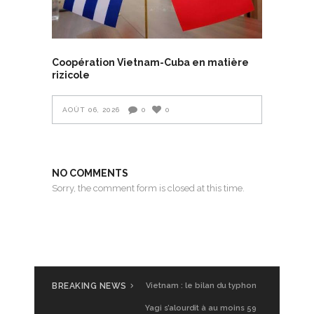
Coopération Vietnam-Cuba en matière
rizicole
AOÛT 06, 2026
0
0
NO COMMENTS
Sorry, the comment form is closed at this time.
BREAKING NEWS
Vietnam : le bilan du typhon
Yagi s’alourdit à au moins 59