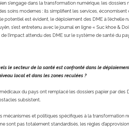
mien s’engage dans la transformation numérique, les dossier
s soins modernes : ils simplifient les services, économisent 
le potentiel est évident, le déploiement des DME à l’échelle nat
yên, s’est entretenu avec le journal en ligne « Suc khoe & Doi
et de l’impact attendu des DME sur le système de santé du pay
uels le secteur de la santé est confronté dans le déploieme
 niveau local et dans les zones reculées ?
s médicaux du pays ont remplacé les dossiers papier par de
stacles subsistent.
ins mécanismes et politiques spécifiques à la transformation 
 ne sont pas totalement standardisés, les règles d’approvisi