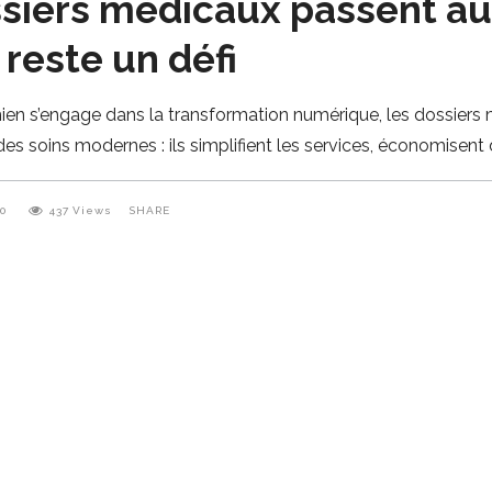
ssiers médicaux passent a
reste un défi
mien s’engage dans la transformation numérique, les dossier
s soins modernes : ils simplifient les services, économisent
0
437
Views
SHARE