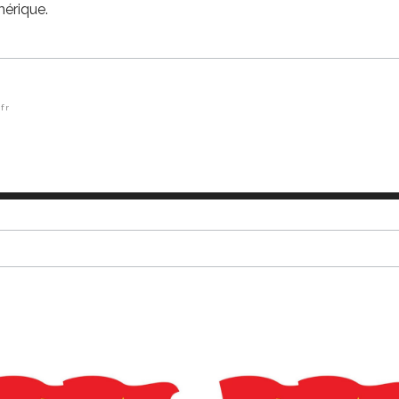
érique.
fr