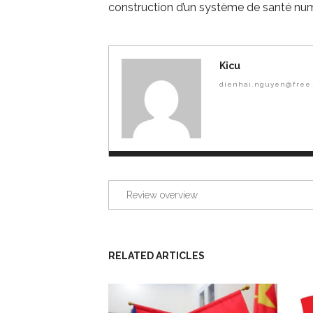
construction d’un système de santé num
Kicu
dienhai.nguyen@free.
Review overview
RELATED ARTICLES