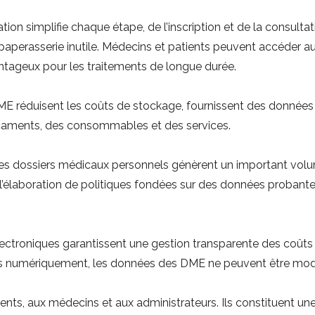
ion simplifie chaque étape, de l’inscription et de la consultati
a paperasserie inutile. Médecins et patients peuvent accéder a
antageux pour les traitements de longue durée.
ME réduisent les coûts de stockage, fournissent des données 
caments, des consommables et des services.
t les dossiers médicaux personnels génèrent un important vo
, l’élaboration de politiques fondées sur des données probant
lectroniques garantissent une gestion transparente des coûts e
es numériquement, les données des DME ne peuvent être modifiée
nts, aux médecins et aux administrateurs. Ils constituent une