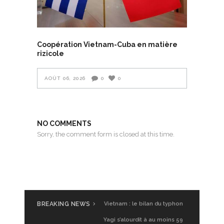
Coopération Vietnam-Cuba en matière
rizicole
AOÛT 06, 2026
0
0
NO COMMENTS
Sorry, the comment form is closed at this time.
BREAKING NEWS
Vietnam : le bilan du typhon
Yagi s’alourdit à au moins 59