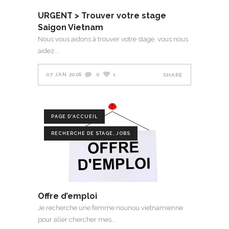
URGENT > Trouver votre stage
Saigon Vietnam
Nous vous aidons à trouver votre stage, vous nous
aidez
07 JAN 2026
0
1
SHARE
PAGE D'ACCUEIL
RECHERCHE DE STAGE, JOBS
Offre d’emploi
Je recherche une femme nounou vietnamienne
pour aller chercher mes