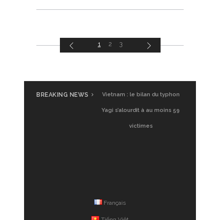
1
2
3
BREAKING NEWS
Vietnam : le bilan du typhon
Yagi s’alourdit à au moins 59
victimes
Français
Tiếng Việt