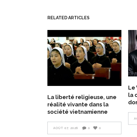
RELATED ARTICLES
Le 
la 
La liberté religieuse, une
do
réalité vivante dans la
société vietnamienne
A
AOÛT 07, 2026
0
0