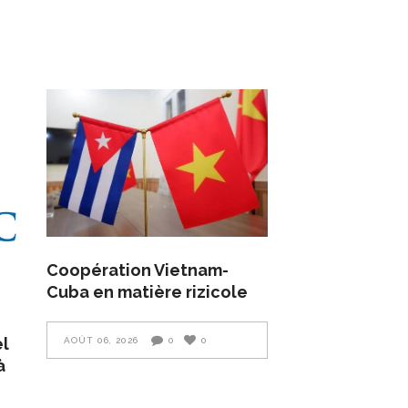
Coopération Vietnam-
Cuba en matière rizicole
el
AOÛT 06, 2026
0
0
à