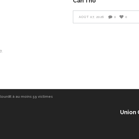
Cân Tho
AOÛT 07, 2026
0
0
e.
alourdit à au moins 59 victimes
Union 