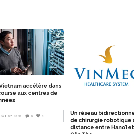
Vietnam accélère dans
course aux centres de
nnées
Un réseau bidirectionn
OÛT 07, 2026
0
0
de chirurgie robotique 
distance entre Hanoï et