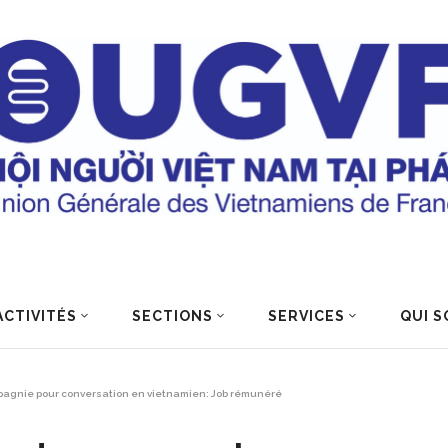
ACTIVITÉS
SECTIONS
SERVICES
QUI S
agnie pour conversation en vietnamien: Job rémunéré