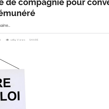
e de compagnie pour conve
rémunéré
maine
0
1284
Views
SHARE