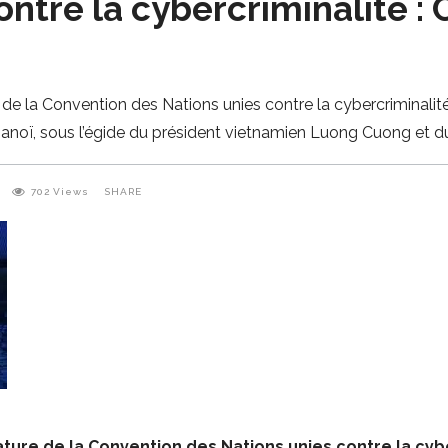
ntre la cybercriminalité :
 de la Convention des Nations unies contre la cybercriminalit
anoï, sous l’égide du président vietnamien Luong Cuong et du
702
Views
SHARE
ture de la Convention des Nations unies contre la cyb