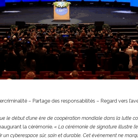
criminalité – Partage des responsabilités – Regard vers l’aveni
e le début d’une ère de coopération mondiale dans la lutte con
naugurant la cérémonie.
« La cérémonie de signature illustre l’e
 un cyberespace sûr, sain et durable. Cet événement ne marq