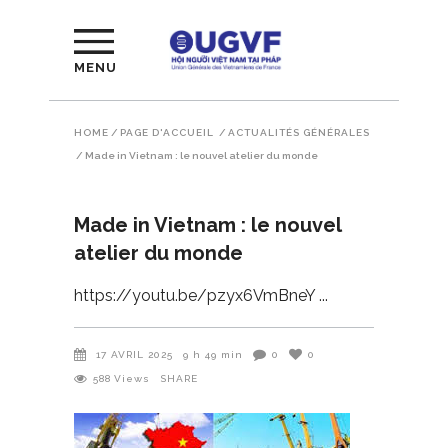
MENU
HOME
/
PAGE D'ACCUEIL
/
ACTUALITÉS GÉNÉRALES
/
Made in Vietnam : le nouvel atelier du monde
Made in Vietnam : le nouvel
atelier du monde
https://youtu.be/pzyx6VmBneY
17 AVRIL 2025
9 h 49 min
0
0
588
Views
SHARE