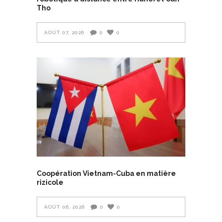
Tho
AOÛT 07, 2026
0
0
Coopération Vietnam-Cuba en matière
rizicole
AOÛT 06, 2026
0
0