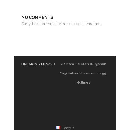
NO COMMENTS
Sorry, the comment form is closed at this time.
BREAKING NEWS
Vietnam : le bilan du typhon
Yagi s’alourdit à au moins 59
victimes
Français