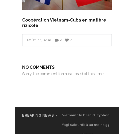
Coopération Vietnam-Cuba en matière
rizicole
AOÛT 06, 2026
0
0
NO COMMENTS
Sorry, the comment form is closed at this time.
BREAKING NEWS
Vietnam : le bilan du typhon
Yagi s’alourdit à au moins 59