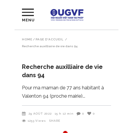
MENU
HOME
/
PAGE D'ACCUEIL
/
Recherche auxilliaire de vie dans 94
Recherche auxilliaire de vie
dans 94
Pour ma maman de 77 ans habitant à
Valenton 94 (proche mairie)
29 AOÛT 2022
15 h 12 min
0
0
1253
Views
SHARE