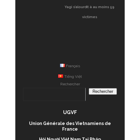
Vietnam, premier test
Yagi s’alourdit à au moins 59
victimes
Français
Tiếng Việt
Rechercher
Rechercher
UGVF
Union Générale des Vietnamiens de
France
Hội Người Việt Nam Tại Pháp