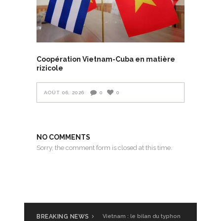
Coopération Vietnam-Cuba en matière
rizicole
AOÛT 06, 2026
0
0
NO COMMENTS
Sorry, the comment form is closed at this time.
BREAKING NEWS
UGVF à Saigon : Glamping
Vietnam : le bilan du typhon