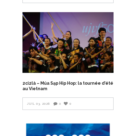
2ci2là – Múa Sạp Hip Hop: la tournée d’été
au Vietnam
JUIL 03, 2026
0
0