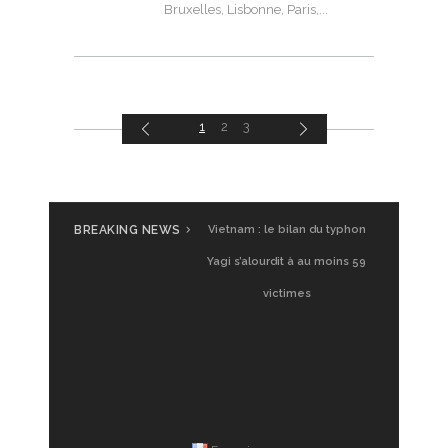
Bruxelles, Lisbonne, Paris,
1
2
3
BREAKING NEWS
UGVF à Saigon : Glamping
Vietnam : le bilan du typhon
Vietnam, premier test
Yagi s’alourdit à au moins 59
victimes